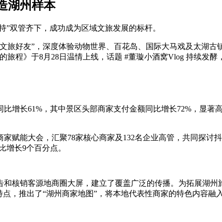
造湖州样本
支持”双管齐下，成功成为区域文旅发展的标杆。
文旅好友”，深度体验动物世界、百花岛、国际大马戏及太湖古镇
旅程》于8月28日温情上线，话题 #董璇小酒窝Vlog 持续发
比增长61%，其中景区头部商家支付金额同比增长72%，显著
家赋能大会，汇聚78家核心商家及132名企业高管，共同探讨
比增长9个百分点。
告和核销客源地商圈大屏，建立了覆盖广泛的传播。为拓展湖州
特点，推出了“湖州商家地图”，将本地代表性商家的特色内容融