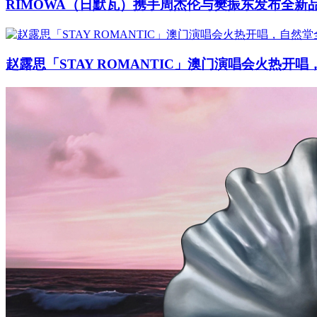
RIMOWA（日默瓦）携手周杰伦与樊振东发布全新
赵露思「STAY ROMANTIC」澳门演唱会火热