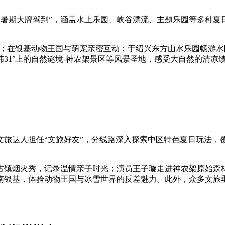
 “暑期大牌驾到”，涵盖水上乐园、峡谷漂流、主题乐园等多种
目；在银基动物王国与萌宠亲密互动；于绍兴东方山水乐园畅游
31°上的自然谜境-神农架景区等风景圣地，感受大自然的清凉
文旅达人担任“文旅好友”，分线路深入探索中区特色夏日玩法，
古镇烟火秀，记录温情亲子时光；演员王子璇走进神农架原始森
南银基，体验动物王国与冰雪世界的反差魅力。此外，众多文旅