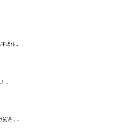
不虚传..
..
笑语，..