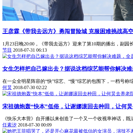
王彦霖《带我去远方》勇闯冒险城 克服困难挑战高
1月23日晚20:00，《带我去远方》迎来了第10期的播出，
节目
2018-07-31 06:13
女生怎样把自己嫁出去？据说这档综艺能帮你解决难
在一众全明星阵容的“快”综艺、“慢”综艺的包围下，一档号称
何炅
2018-07-30 02:22
宋祖德炮轰“快本”低俗，让谢娜滚回去种田，让何
《快乐大本营》自开播以来创造了一个又一个收视率神话，既满
任素汐
2018-07-30 00:09