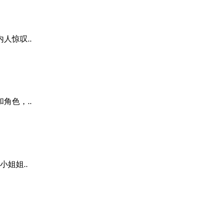
人惊叹..
角色，..
姐姐..