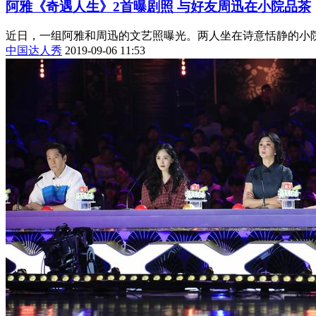
阿雅《奇遇人生》2首曝剧照 与好友周迅在小院品茶
近日，一组阿雅和周迅的文艺照曝光。两人坐在诗意恬静的小院
中国达人秀
2019-09-06 11:53