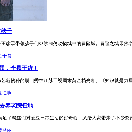
空秋千
副园长王彦霖带领孩子们继续闯荡动物城中的冒险城。冒险之城果然名
题，全是干货！
综艺新物种的脱口秀在江苏卫视周末黄金档亮相。《知识就是力量》
炅去养老院扫地
足了粉丝们对爱豆日常生活的好奇心，又给大家带来了不少欢声