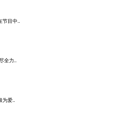
节目中..
全力..
为爱..