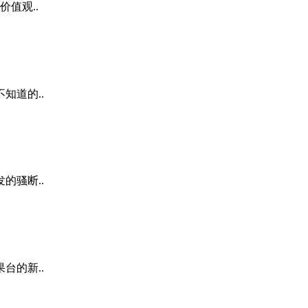
值观..
知道的..
的骚断..
台的新..