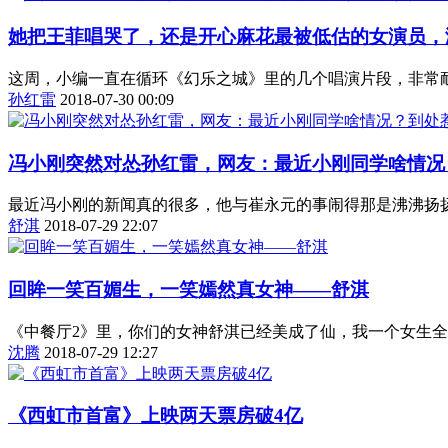
她把王菲唱哭了，还是开心麻花最被低估的女演员，
这周，小编一直在循环《幻乐之城》里的几个唱演片段，非常耐
孙红雷
2018-07-30 00:09
冯小刚突然对怂孙红雷，网友：最近小刚同学啥情况
最近冯小刚的新闻真的很多，他与崔永元的事闹得那是沸沸扬扬
舒淇
2018-07-29 22:07
回眸一笑百媚生，一笑嫣然真女神——舒淇
《中餐厅2》里，你们的女神舒淇已经美成了仙，我一个女生全
沈腾
2018-07-29 12:27
《西虹市首富》上映两天票房破4亿