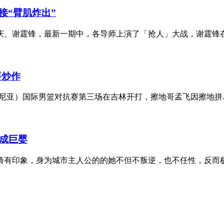
接“臂肌炸出”
、谢霆锋，最新一期中，各导师上演了「抢人」大战，谢霆锋在
要炒作
文尼亚）国际男篮对抗赛第三场在吉林开打，擦地哥孟飞因擦地拼尽
成巨婴
琦有印象，身为城市主人公的的她不但不叛逆，也不任性，反而极