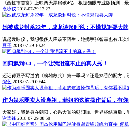
《西虹市首富》上映两天票房破4亿，根据猫眼专业版预测，最
袁咏仪
2018-07-29 12:27
她被成龙封杀22年，成龙谈起时说：不懂规矩耍大牌
说起袁咏仪，我想很多人应该不陌生，她携手张智霖也有几次出
豆子
2018-07-29 10:24
回归飙到9.4，一个让我泪流不止的真人秀！
还记得豆子写过的《粉雄救兵》第一季吗？还是熟悉的配方，还
综艺
2018-07-29 09:44
作为娱乐圈卖人设鼻祖，菲姐的这波操作背后，有你
大家好，我是身在朝阳，心系大咖的朝阳咖。世界杯结束后，我
谢霆锋
2018-07-29 08:58