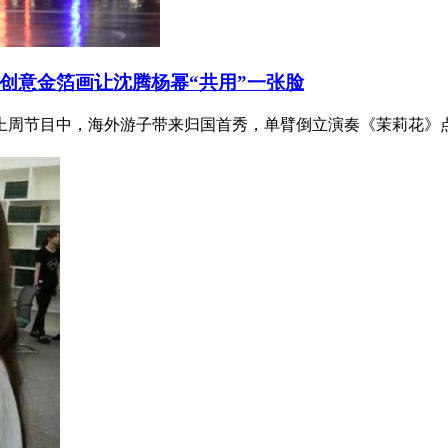
，创意金箔画让沈腾杨幂“共用”一张脸
上周节目中，海外游子带来归国首秀，单臂倒立演奏《茉莉花》点