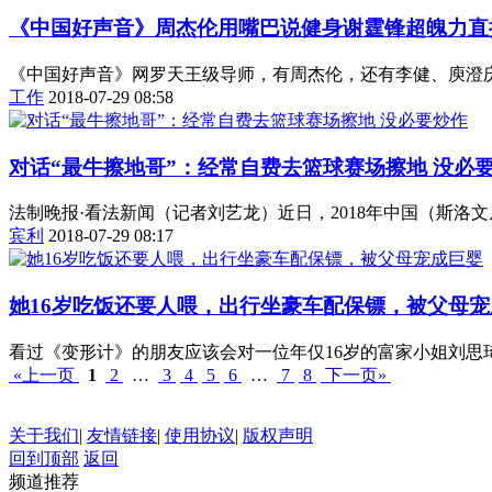
《中国好声音》周杰伦用嘴巴说健身谢霆锋超魄力直
《中国好声音》网罗天王级导师，有周杰伦，还有李健、庾澄庆
工作
2018-07-29 08:58
对话“最牛擦地哥”：经常自费去篮球赛场擦地 没必
法制晚报·看法新闻（记者刘艺龙）近日，2018年中国（斯洛
宾利
2018-07-29 08:17
她16岁吃饭还要人喂，出行坐豪车配保镖，被父母宠
​看过《变形计》的朋友应该会对一位年仅16岁的富家小姐刘思
«上一页
1
2
…
3
4
5
6
…
7
8
下一页»
关于我们
|
友情链接
|
使用协议
|
版权声明
回到顶部
返回
频道推荐