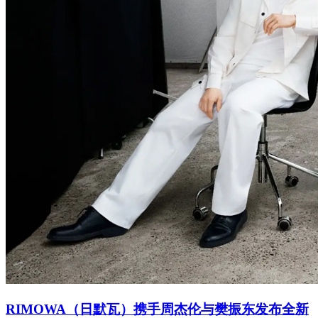
RIMOWA（日默瓦）携手周杰伦与樊振东发布全新