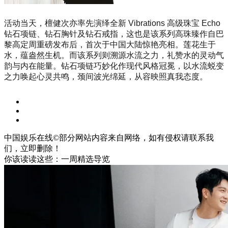
活动当天，檀健次亦率先演绎全新 Vibrations 高级珠宝 Echo
钻石项链、钻石胸针及钻石戒指，这也是该系列高珠臻作自巴
黎高定周重磅发布后，首次于中国大陆惊艳亮相。莲花生于
水，蕴盎然生机。而该系列则溯源水流之力，礼赞水的灵动气
韵与内在能量。钻石项链巧妙化作现代风格冠冕，以水流蜕变
之力唤起心灵共鸣，颈间波光绵延，从容映照真我态度。
中国娱乐在线©部分网站内容来自网络，如有侵权请联系我
们，立即删除！
你该读读这些：一周精选导览