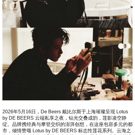
2026年5月16日，De Beers 戴比尔斯于上海璀璨呈现 Lotus
by DE BEERS 云端私享之夜，钻光交叠成韵，莲影凌空静
绽。品牌携经典与摩登交织的澎湃创想，在这座包容多元的都
市，倾情赞颂 Lotus by DE BEERS 标志性莲花系列。云海之