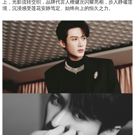
上，光影流转交织，品牌代言人檀健次闪耀亮相，步入静谧莲
境，沉浸感受莲花安静笃定、始终向上的恒久之力。