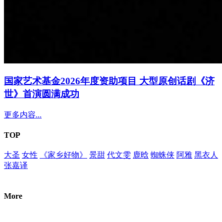
国家艺术基金2026年度资助项目 大型原创话剧《济
世》首演圆满成功
更多内容...
TOP
大圣
女性
《家乡好物》
景甜
代文雯
鹿晗
蜘蛛侠
阿雅
黑衣人
张嘉译
More